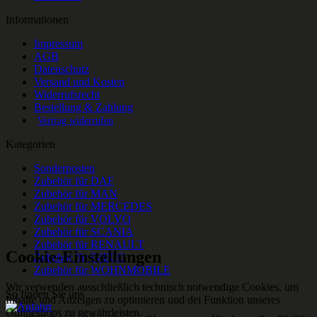
Informationen
Impressum
AGB
Datenschutz
Versand und Kosten
Widerrufsrecht
Bestellung & Zahlung
Vertrag widerrufen
Kategorien
Sonderposten
Zubehör für DAF
Zubehör für MAN
Zubehör für MERCEDES
Zubehör für VOLVO
Zubehör für SCANIA
Zubehör für RENAULT
Cookie-Einstellungen
Zubehör für IVECO
Zubehör für WOHNMOBILE
Wir verwenden ausschließlich technisch notwendige Cookies, um
So finden Sie uns
Inhalte und Anzeigen zu optimieren und dei Funktion unseres
Onlineshops zu gewährleisten.