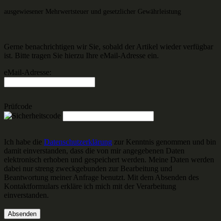
ausgewiesener Mehrwertsteuer und gesetzlicher Gewährleistung
Gerne benachrichtigen wir Sie, sobald der Artikel wieder verfügbar
ist. Bitte tragen Sie hierzu Ihre eMail-Adresse ein.
eMail-Adresse:
Prüfcode
Ich habe die
Datenschutzerklärung
zur Kenntnis genommen und bin
damit einverstanden, dass die von mir angegebenen Daten
elektronisch erhoben und gespeichert werden. Meine Daten werden
dabei nur streng zweckgebunden zur Bearbeitung und
Beantwortung meiner Anfrage benutzt. Mit dem Absenden des
Kontaktformulars erkläre ich mich mit der Verarbeitung
einverstanden.
Absenden