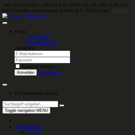
+49 2303 5922675
|
MO-FR 8:00-16:00 Uhr, SA 9:00-13:00 Uhr
LKW-Zufahrt: Obermassener Kirchweg 3, 59423 Unna |
Kontakt
Konto
Mein Konto
Mein Merkzettel
Anmelden
?
Passwort merken
Registrieren
Anmelden
Der Warenkorb ist leer.
Toggle navigation
MENU
Sonderposten
Für Daf