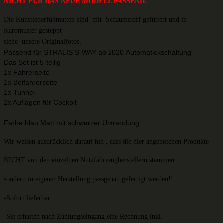
NICHT FÜR DAS NEUE MODELL PASSEND.
Die Kunstlederfußmatten sind mit Schaumstoff gefüttert
und in
Karomuster gesteppt
.
siehe unsere Originalfotos
Passend für STRALIS S-WAY ab 2020 Automatickschaltung
Das Set ist 5-teilig
1x Fahrerseite
1x Beifahrerseite
1x Tunnel
2x Auflagen für Cockpit
Farbe blau Matt mit schwarzer Umrandung.
Wir weisen ausdrücklich darauf hin , dass die hier angebotenen Produkte
NICHT von den einzelnen
Nutzfahrzeugherstellern stammen
sondern in eigener Herstellung passgenau gefertigt werden!!
-Sofort lieferbar
-Sie erhalten nach Zahlungseingang eine Rechnung inkl.