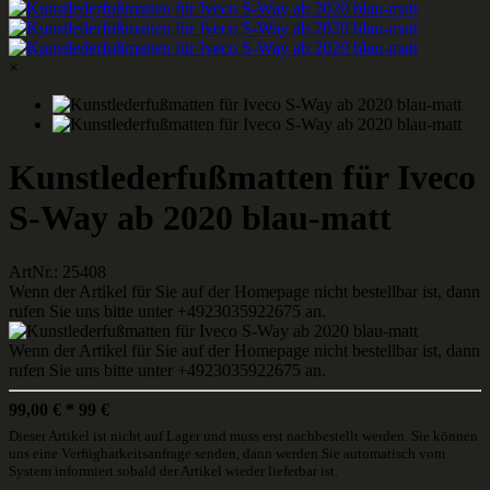
×
Kunstlederfußmatten für Iveco
S-Way ab 2020 blau-matt
ArtNr.: 25408
Wenn der Artikel für Sie auf der Homepage nicht bestellbar ist, dann
rufen Sie uns bitte unter +4923035922675 an.
Wenn der Artikel für Sie auf der Homepage nicht bestellbar ist, dann
rufen Sie uns bitte unter +4923035922675 an.
99,00
€
*
99
€
Dieser Artikel ist nicht auf Lager und muss erst nachbestellt werden. Sie können
uns eine Verfügbarkeitsanfrage senden, dann werden Sie automatisch vom
System informiert sobald der Artikel wieder lieferbar ist.