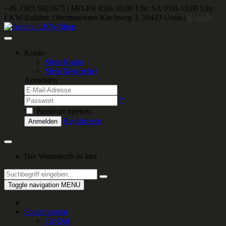
+49 2303 5922675
|
MO-FR 8:00-16:00 Uhr, SA 9:00-13:00 Uhr
LKW-Zufahrt: Obermassener Kirchweg 3, 59423 Unna |
Kontakt
Konto
Mein Konto
Mein Merkzettel
Anmelden
?
Passwort merken
Registrieren
Anmelden
Der Warenkorb ist leer.
Toggle navigation
MENU
Sonderposten
Für Daf