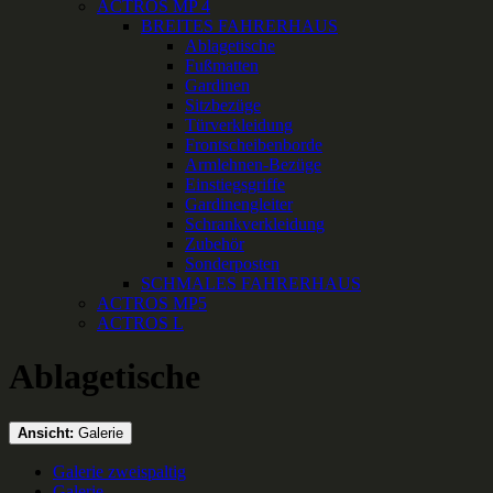
ACTROS MP 4
BREITES FAHRERHAUS
Ablagetische
Fußmatten
Gardinen
Sitzbezüge
Türverkleidung
Frontscheibenborde
Armlehnen-Bezüge
Einstiegsgriffe
Gardinengleiter
Schrankverkleidung
Zubehör
Sonderposten
SCHMALES FAHRERHAUS
ACTROS MP5
ACTROS L
Ablagetische
Ansicht:
Galerie
Galerie zweispaltig
Galerie