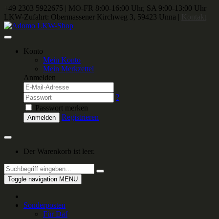
+49 2303 5922675
|
MO-FR 8:00-16:00 Uhr, SA 9:00-13:00 Uhr
LKW-Zufahrt: Obermassener Kirchweg 3, 59423 Unna |
Kontakt
Konto
Mein Konto
Mein Merkzettel
Anmelden
?
Passwort merken
Registrieren
Anmelden
Der Warenkorb ist leer.
Toggle navigation
MENU
Sonderposten
Für Daf