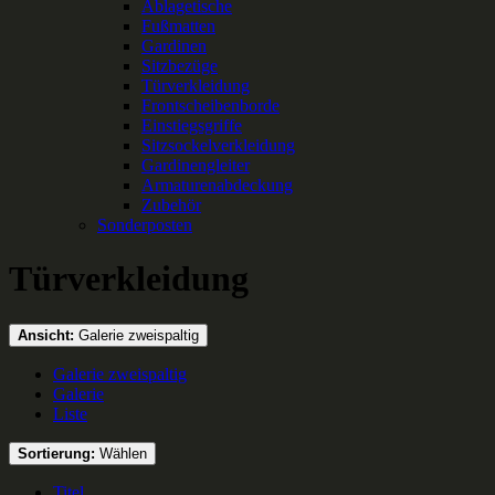
Ablagetische
Fußmatten
Gardinen
Sitzbezüge
Türverkleidung
Frontscheibenborde
Einstiegsgriffe
Sitzsockelverkleidung
Gardinengleiter
Armaturenabdeckung
Zubehör
Sonderposten
Türverkleidung
Ansicht:
Galerie zweispaltig
Galerie zweispaltig
Galerie
Liste
Sortierung:
Wählen
Titel