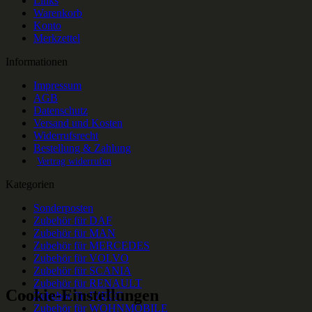
Links
Warenkorb
Konto
Merkzettel
Informationen
Impressum
AGB
Datenschutz
Versand und Kosten
Widerrufsrecht
Bestellung & Zahlung
Vertrag widerrufen
Kategorien
Sonderposten
Zubehör für DAF
Zubehör für MAN
Zubehör für MERCEDES
Zubehör für VOLVO
Zubehör für SCANIA
Zubehör für RENAULT
Cookie-Einstellungen
Zubehör für IVECO
Zubehör für WOHNMOBILE