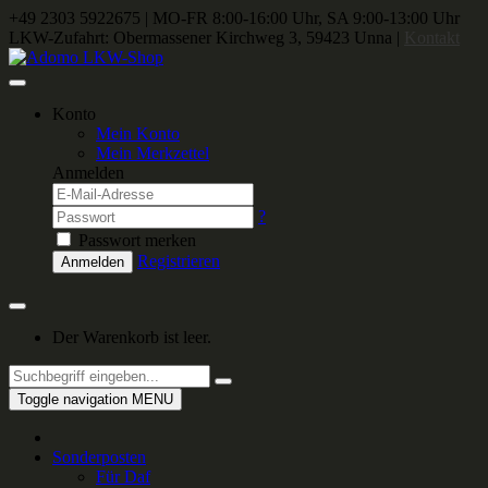
+49 2303 5922675
|
MO-FR 8:00-16:00 Uhr, SA 9:00-13:00 Uhr
LKW-Zufahrt: Obermassener Kirchweg 3, 59423 Unna |
Kontakt
Konto
Mein Konto
Mein Merkzettel
Anmelden
?
Passwort merken
Registrieren
Anmelden
Der Warenkorb ist leer.
Toggle navigation
MENU
Sonderposten
Für Daf