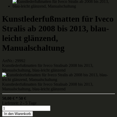
Kunstlederfußmatten für Iveco
Stralis ab 2008 bis 2013, blau-
leicht glänzend,
Manualschaltung
ArtNr.: 29992
Kunstlederfußmatten für Iveco Stralisab 2008 bis 2013,
Manualschaltung, blau-leicht glänzend
Kunstlederfußmatten für Iveco Stralisab 2008 bis 2013,
Manualschaltung, blau-leicht glänzend
50,00
€
*
50
€
Lieferzeit: 2 - 5 Tage
In den Warenkorb