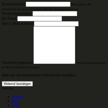
Bestellnummer
Bitte geben Sie
mindestens die Bestellnummer oder Rechnungsnummer an.
Rechnungsnummer
Ihr Name
Ihre E-Mail-Adresse
Nachricht (optional)
Weitere Informationen
zu Ihrem Widerruf (optional)
Bitte alle fett beschrifteten Pflichtfelder ausfüllen.
Widerruf bestätigen
Service
Kontakt
Hilfe
Links