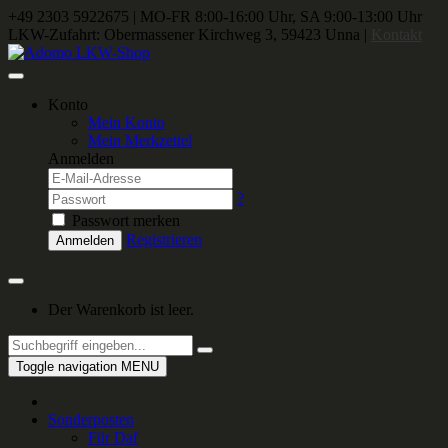
+49 2303 5922675
|
MO-FR 8:00-16:00 Uhr, SA 9:00-13:00 Uhr
LKW-Zufahrt: Obermassener Kirchweg 3, 59423 Unna |
Kontakt
Konto
Mein Konto
Mein Merkzettel
Anmelden
?
Passwort merken
Registrieren
Anmelden
Der Warenkorb ist leer.
Toggle navigation
MENU
Sonderposten
Für Daf