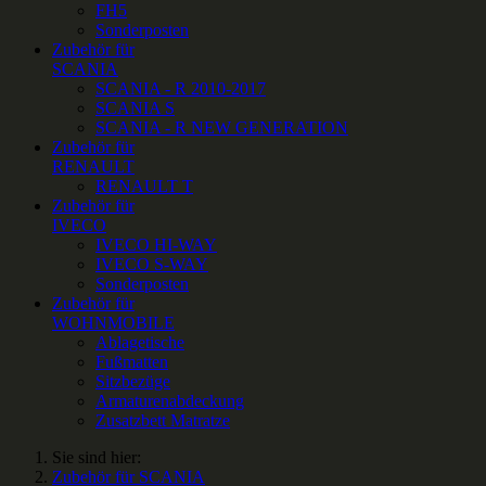
FH5
Sonderposten
Zubehör für
SCANIA
SCANIA - R 2010-2017
SCANIA S
SCANIA - R NEW GENERATION
Zubehör für
RENAULT
RENAULT T
Zubehör für
IVECO
IVECO HI-WAY
IVECO S-WAY
Sonderposten
Zubehör für
WOHNMOBILE
Ablagetische
Fußmatten
Sitzbezüge
Armaturenabdeckung
Zusatzbett Matratze
Sie sind hier:
Zubehör für SCANIA