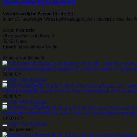
Verantwortliche Person für die EU
Verantwortliche Person für die EU
In der EU ansässiger Wirtschaftsbeteiligter, der sicherstellt, dass das 
Adam Pietruszka
Obermassener Kirchweg 3
59423 Unna
Email:
info@adomo-lkw.de
Kunden kauften auch
Armaturenabdeckung aus Kunstleder für Scania S und New Generati
59,00 € *
Mehr Informationen
Türverkleidung für Scania S und R New Generation ab 2017, Kunstle
49,00 € *
Mehr Informationen
Kunstleder Fußmatten für SCANIA S ab 2017 in schwarz-Umrandung
140,00 € *
Mehr Informationen
Schon gesehen?