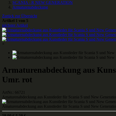
SCANIA - R NEW GENERATION
Armaturenabdeckung
Zurück zur Übersicht
Artikel 1 von 5
nächster Artikel
×
Armaturenabdeckung aus Kunstl
Umr. rot
ArtNr.: 66721
Amaturenabdeckung aus Kunstleder für Scania S und New Generatio
Amaturenabdeckung aus Kunstleder für Scania S und New Generatio
59,00
€
*
59
€