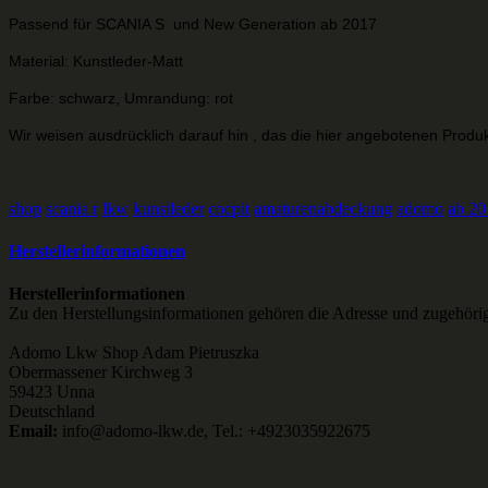
Passend für SCANIA S und New Generation ab 2017
Material: Kunstleder-Matt
Farbe: schwarz, Umrandung: rot
Wir weisen ausdrücklich darauf hin , das die hier angebotenen Prod
shop
scania r
lkw
kunstleder
cocpit
amaturenabdeckung
adomo
ab 20
Herstellerinformationen
Herstellerinformationen
Zu den Herstellungsinformationen gehören die Adresse und zugehörige
Adomo Lkw Shop Adam Pietruszka
Obermassener Kirchweg 3
59423 Unna
Deutschland
Email:
info@adomo-lkw.de, Tel.: +4923035922675