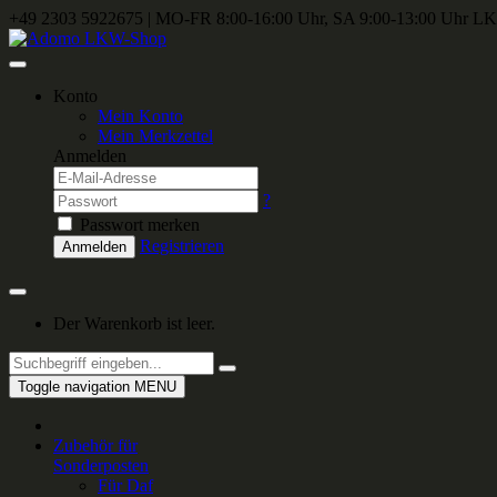
+49 2303 5922675
|
MO-FR 8:00-16:00 Uhr, SA 9:00-13:00 Uhr
LKW
Konto
Mein Konto
Mein Merkzettel
Anmelden
?
Passwort merken
Registrieren
Anmelden
Der Warenkorb ist leer.
Toggle navigation
MENU
Zubehör für
Sonderposten
Für Daf