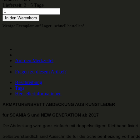
Lieferzeit: 2 - 5 Tage
In den Warenkorb
Wenige Exemplare auf Lager - schnell bestellen!
Auf den Merkzettel
Fragen zu diesem Artikel?
Beschreibung
Tags
Herstellerinformationen
ARMATURENBRETT ABDECKUNG AUS KUNSTLEDER
für SCANIA S und NEW GENERATION ab 2017
Die Abdeckung wird ganz einfach mit doppelseitigem Klettband fixiert
Selbstverständlich sind Ausschnitte für die Scheibenheizung vorhand