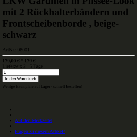
LKW Gardinen in Plissee-Look
mit 2 Rückhalterbändern und
Frontscheibenborde , beige-
schwarz
ArtNr.: 98001
179,00
€
*
179
€
Lieferzeit: 2 - 5 Tage
In den Warenkorb
Wenige Exemplare auf Lager - schnell bestellen!
Auf den Merkzettel
Fragen zu diesem Artikel?