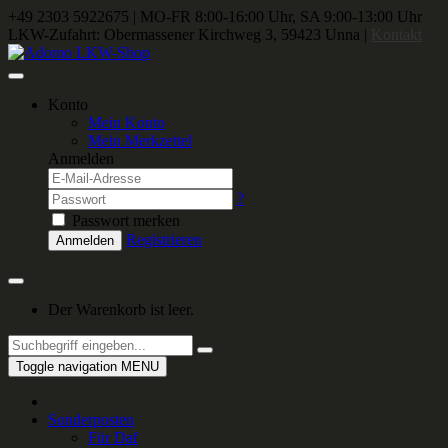
+49 2303 5922675
|
MO-FR 8:00-16:00 Uhr, SA 9:00-13:00 Uhr
LKW-Zufahrt: Obermassener Kirchweg 3, 59423 Unna |
Kontakt
Konto
Mein Konto
Mein Merkzettel
Anmelden
?
Passwort merken
Registrieren
Anmelden
Der Warenkorb ist leer.
Toggle navigation
MENU
Sonderposten
Für Daf