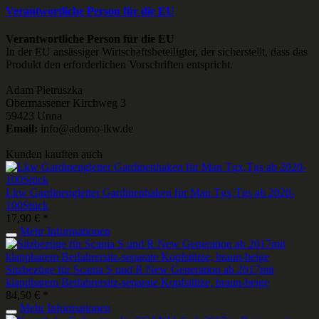
Verantwortliche Person für die EU
Verantwortliche Person für die EU
In der EU ansässiger Wirtschaftsbeteiligter, der sicherstellt, dass das
Produkt den erforderlichen Vorschriften entspricht.
Adam Pietruszka
Obermassener Kirchweg 3
59423 Unna
Email:
info@adomo-lkw.de
Kunden kauften auch
Lkw Gardinengleiter Gardinenhaken für Man Tgx,Tgs ab 2020-
100Stück
17,90 € *
Mehr Informationen
Sitzbezüge für Scania S und R New Generation ab 2017mit
klappbarem Beifahrersitz-separate Kopfstütze, braun-beige
84,50 € *
Mehr Informationen