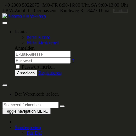
+49 2303 5922675
|
MO-FR 8:00-16:00 Uhr, SA 9:00-13:00 Uhr
LKW-Zufahrt: Obermassener Kirchweg 3, 59423 Unna |
Kontakt
Konto
Mein Konto
Mein Merkzettel
Anmelden
?
Passwort merken
Registrieren
Anmelden
Der Warenkorb ist leer.
Toggle navigation
MENU
Sonderposten
Für Daf