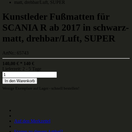
Kunstleder Fußmatten für
SCANIA R ab 2017 in schwarz-
matt, drehbar/Luft, SUPER
ArtNr.: 65743
140,00
€
*
140
€
Lieferzeit: 2 - 5 Tage
In den Warenkorb
Wenige Exemplare auf Lager - schnell bestellen!
Auf den Merkzettel
Fragen zu diesem Artikel?