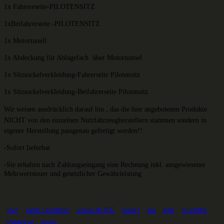
1x Fahrereseite-PILOTENSITZ
1xBeifahrersiete -PILOTENSITZ
1x Motortunell
1x Abdeckung für Ablagefach über Motortunnel
1x Sitzsockelverkleidung-Fahrerseite Pilotensitz
1x Sitzsockelverkleidung-Beifahrerseite Pilotensitz
Wir weisen ausdrücklich darauf hin , das die hier angebotenen Produkte
NICHT von den einzelnen
Nutzfahrzeugherstellern stammen sondern in
eigener Herstellung passgenau gefertigt werden!!
-Sofort lieferbar
-Sie erhalten nach Zahlungseingang eine Rechnung inkl. ausgewiesener
Mehrwertsteuer und gesetzlicher Gewährleistung
shop
scania r kunstleder
scania r ab 2017
scania r
lkw
leder
fussmatten
bodenbelag
adomo