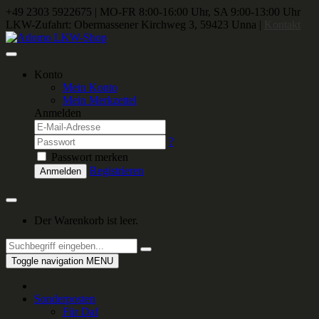
+49 2303 5922675
|
MO-FR 8:00-16:00 Uhr, SA 9:00-13:00 Uhr
LKW-Zufahrt: Obermassener Kirchweg 3, 59423 Unna |
Kontakt
Konto
Mein Konto
Mein Merkzettel
Anmelden
?
Passwort merken
Registrieren
Anmelden
Der Warenkorb ist leer.
Toggle navigation
MENU
Sonderposten
Für Daf