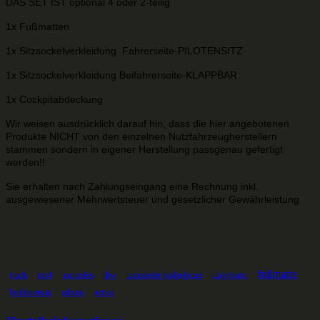
DAS SET IST optional 4 oder 2-teilig
1x Fußmatten
1x Sitzsockelverkleidung Fahrerseite-PILOTENSITZ
1x Sitzsockelverkleidung Beifahrerseite-KLAPPBAR
1x Cockpitabdeckung
Wir wei
sen ausdrücklich darauf hin, dass die hier angebotenen
Produkte NICHT von den einzelnen Nutzfahrzeugherstellern
stammen sondern in eigener Herstellung passgenau gefertigt
werden!!
Sie erhalten nach Zahlungseingang eine Rechnung inkl.
ausgewiesener Mehrwertsteuer und gesetzlicher Gewährleistung
fußmatte
truck
mp4
mercedes
lkw
kunstleder bodenbelag
klappbarer
beifahrersitz
adomo
actros