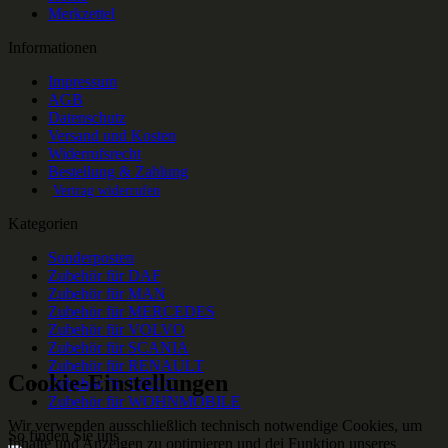
Merkzettel
Informationen
Impressum
AGB
Datenschutz
Versand und Kosten
Widerrufsrecht
Bestellung & Zahlung
Vertrag widerrufen
Kategorien
Sonderposten
Zubehör für DAF
Zubehör für MAN
Zubehör für MERCEDES
Zubehör für VOLVO
Zubehör für SCANIA
Zubehör für RENAULT
Cookie-Einstellungen
Zubehör für IVECO
Zubehör für WOHNMOBILE
Wir verwenden ausschließlich technisch notwendige Cookies, um
So finden Sie uns
Inhalte und Anzeigen zu optimieren und dei Funktion unseres