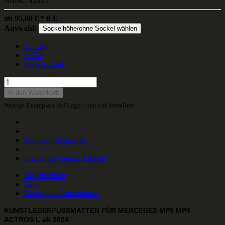
ArtNr.: 45315
ab
95,00
€
*
0
€
Auswahl:
Sockelhöhe/ohne Sockel wählen
13 CM
8 CM
ohne Sockel
In den Warenkorb
Wenige Exemplare auf Lager - schnell bestellen!
Auf den Merkzettel
Fragen zu diesem Artikel?
Beschreibung
Tags
Herstellerinformationen
KUNSTLEDERFUSSMATTEN
FÜR MERCEDES
MP5 MP4
ACTROS L ab 2024