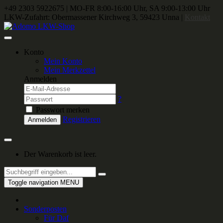
+49 2303 5922675
|
MO-FR 8:00-16:00 Uhr, SA 9:00-13:00 Uhr
LKW-Zufahrt: Obermassener Kirchweg 3, 59423 Unna |
Kontakt
Konto
Mein Konto
Mein Merkzettel
Anmelden
?
Passwort merken
Registrieren
Anmelden
Der Warenkorb ist leer.
Toggle navigation
MENU
Sonderposten
Für Daf