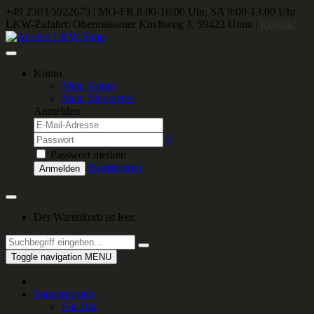
+49 2303 5922675
|
MO-FR 8:00-16:00 Uhr, SA 9:00-13:00 Uhr
LKW-Zufahrt: Obermassener Kirchweg 3, 59423 Unna |
Kontakt
Konto
Mein Konto
Mein Merkzettel
Anmelden
?
Passwort merken
Registrieren
Anmelden
Der Warenkorb ist leer.
Toggle navigation
MENU
Sonderposten
Für Daf