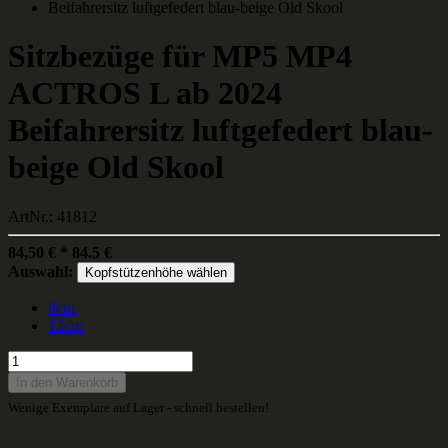
Sitzbezüge für MP5 MP4
ACTROS L ab 2024
Beifahrersitz luftgefedert blau-
beige Old Skool
ArtNr.: 41812
84,50
€
*
84.5
€
Auswahl:
Kopfstützenhöhe wählen
8cm
12cm
In den Warenkorb
Wenige Exemplare auf Lager - schnell bestellen!