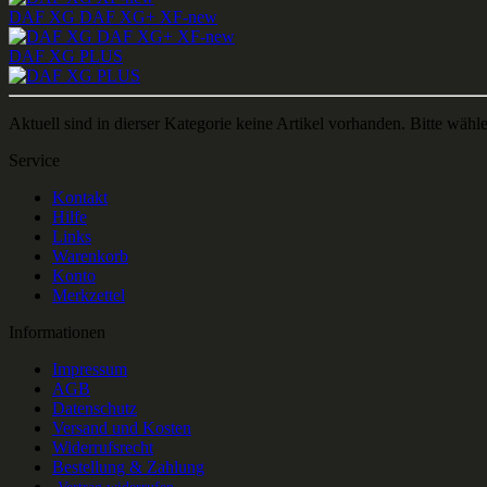
DAF XG DAF XG+ XF-new
DAF XG PLUS
Aktuell sind in dierser Kategorie keine Artikel vorhanden. Bitte wähl
Service
Kontakt
Hilfe
Links
Warenkorb
Konto
Merkzettel
Informationen
Impressum
AGB
Datenschutz
Versand und Kosten
Widerrufsrecht
Bestellung & Zahlung