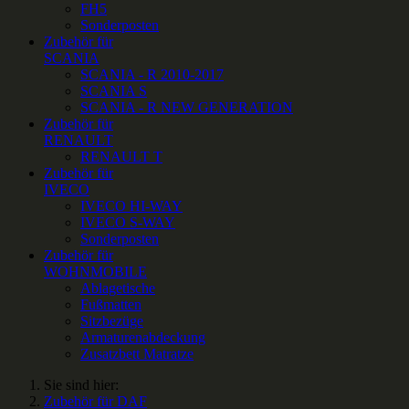
FH5
Sonderposten
Zubehör für
SCANIA
SCANIA - R 2010-2017
SCANIA S
SCANIA - R NEW GENERATION
Zubehör für
RENAULT
RENAULT T
Zubehör für
IVECO
IVECO HI-WAY
IVECO S-WAY
Sonderposten
Zubehör für
WOHNMOBILE
Ablagetische
Fußmatten
Sitzbezüge
Armaturenabdeckung
Zusatzbett Matratze
Sie sind hier:
Zubehör für DAF