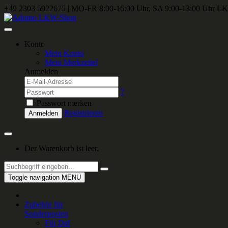
+49 2303 5922675
|
MO-FR 8:00-16:00 Uhr, SA 9:00-13:00 Uhr
LKW
Konto
Mein Konto
Mein Merkzettel
Anmelden
?
Passwort merken
Registrieren
Anmelden
Der Warenkorb ist leer.
Toggle navigation
MENU
Zubehör für
Sonderposten
Für Daf