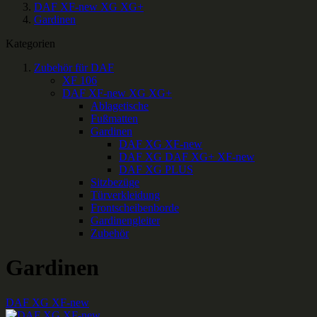
DAF XF-new XG XG+
Gardinen
Kategorien
Zubehör für DAF
XF 106
DAF XF-new XG XG+
Ablagetische
Fußmatten
Gardinen
DAF XG XF-new
DAF XG DAF XG+ XF-new
DAF XG PLUS
Sitzbezüge
Türverkleidung
Frontscheibenborde
Gardinengleiter
Zubehör
Gardinen
DAF XG XF-new