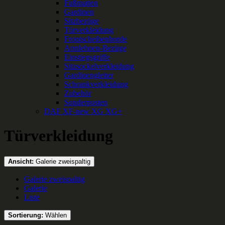
Fußmatten
Gardinen
Sitzbezüge
Türverkleidung
Frontscheibenborde
Armlehnen-Bezüge
Einstiegsgriffe
Sitzsockelverkleidung
Gardinengleiter
Schrankverkleidung
Zubehör
Sonderposten
DAF XF-new XG XG+
Türverkleidung
Ansicht:
Galerie zweispaltig
Galerie zweispaltig
Galerie
Liste
Sortierung:
Wählen