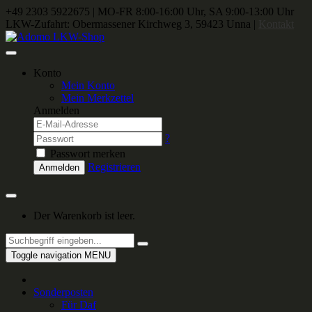
+49 2303 5922675
|
MO-FR 8:00-16:00 Uhr, SA 9:00-13:00 Uhr
LKW-Zufahrt: Obermassener Kirchweg 3, 59423 Unna |
Kontakt
Konto
Mein Konto
Mein Merkzettel
Anmelden
?
Passwort merken
Registrieren
Anmelden
Der Warenkorb ist leer.
Toggle navigation
MENU
Sonderposten
Für Daf