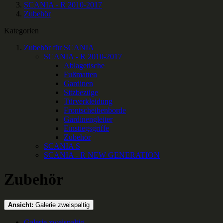
SCANIA - R 2010-2017
Zubehör
Kategorien
Zubehör für SCANIA
SCANIA - R 2010-2017
Ablagetische
Fußmatten
Gardinen
Sitzbezüge
Türverkleidung
Frontscheibenborde
Gardinengleiter
Einstiegsgriffe
Zubehör
SCANIA S
SCANIA - R NEW GENERATION
Zubehör
Ansicht:
Galerie zweispaltig
Galerie zweispaltig