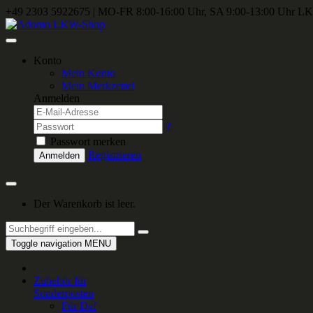
+49 2303 5922675
|
MO-FR 8:00-16:00 Uhr, SA 9:00-13:00 Uhr
LKW
Konto
Mein Konto
Mein Merkzettel
Anmelden
?
Passwort merken
Registrieren
Anmelden
Der Warenkorb ist leer.
Toggle navigation
MENU
Zubehör für
Sonderposten
Für Daf