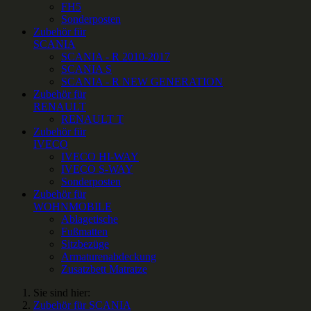
FH5
Sonderposten
Zubehör für
SCANIA
SCANIA - R 2010-2017
SCANIA S
SCANIA - R NEW GENERATION
Zubehör für
RENAULT
RENAULT T
Zubehör für
IVECO
IVECO HI-WAY
IVECO S-WAY
Sonderposten
Zubehör für
WOHNMOBILE
Ablagetische
Fußmatten
Sitzbezüge
Armaturenabdeckung
Zusatzbett Matratze
Sie sind hier:
Zubehör für SCANIA