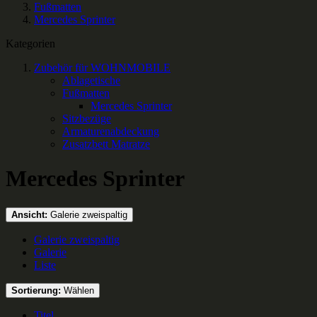
Fußmatten
Mercedes Sprinter
Kategorien
Zubehör für WOHNMOBILE
Ablagetische
Fußmatten
Mercedes Sprinter
Sitzbezüge
Armaturenabdeckung
Zusatzbett Matratze
Mercedes Sprinter
Ansicht:
Galerie zweispaltig
Galerie zweispaltig
Galerie
Liste
Sortierung:
Wählen
Titel