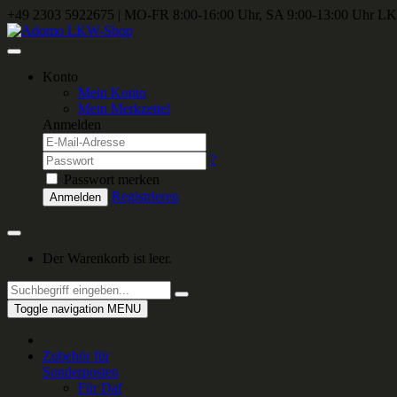
+49 2303 5922675
|
MO-FR 8:00-16:00 Uhr, SA 9:00-13:00 Uhr
LKW
Konto
Mein Konto
Mein Merkzettel
Anmelden
?
Passwort merken
Registrieren
Anmelden
Der Warenkorb ist leer.
Toggle navigation
MENU
Zubehör für
Sonderposten
Für Daf