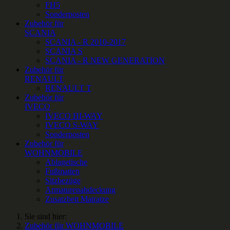
FH5
Sonderposten
Zubehör für
SCANIA
SCANIA - R 2010-2017
SCANIA S
SCANIA - R NEW GENERATION
Zubehör für
RENAULT
RENAULT T
Zubehör für
IVECO
IVECO HI-WAY
IVECO S-WAY
Sonderposten
Zubehör für
WOHNMOBILE
Ablagetische
Fußmatten
Sitzbezüge
Armaturenabdeckung
Zusatzbett Matratze
Sie sind hier:
Zubehör für WOHNMOBILE