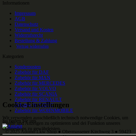
Informationen
Impressum
AGB
Datenschutz
Versand und Kosten
Widerrufsrecht
Bestellung & Zahlung
Vertrag widerrufen
Kategorien
Sonderposten
Zubehör für DAF
Zubehör für MAN
Zubehör für MERCEDES
Zubehör für VOLVO
Zubehör für SCANIA
Zubehör für RENAULT
Cookie-Einstellungen
Zubehör für IVECO
Zubehör für WOHNMOBILE
Wir verwenden ausschließlich technisch notwendige Cookies, um
So finden Sie uns
Inhalte und Anzeigen zu optimieren und dei Funktion unseres
Onlineshops zu gewährleisten.
© 2025 Adomo Lkw Shop ● Obermassener Kirchweg 3 ● 59423