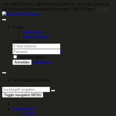
+49 2303 5922675
|
MO-FR 8:00-16:00 Uhr, SA 9:00-13:00 Uhr
LKW-Zufahrt: Obermassener Kirchweg 3, 59423 Unna |
Kontakt
Konto
Mein Konto
Mein Merkzettel
Anmelden
?
Passwort merken
Registrieren
Anmelden
Der Warenkorb ist leer.
Toggle navigation
MENU
Sonderposten
Für Daf