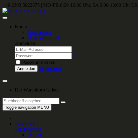
+49 2303 5922675
|
MO-FR 8:00-16:00 Uhr, SA 9:00-13:00 Uhr
LKW
Konto
Mein Konto
Mein Merkzettel
Anmelden
?
Passwort merken
Registrieren
Anmelden
Der Warenkorb ist leer.
Toggle navigation
MENU
Zubehör für
Sonderposten
Für Daf