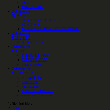
FH5
Sonderposten
Zubehör für
SCANIA
SCANIA - R 2010-2017
SCANIA S
SCANIA - R NEW GENERATION
Zubehör für
RENAULT
RENAULT T
Zubehör für
IVECO
IVECO HI-WAY
IVECO S-WAY
Sonderposten
Zubehör für
WOHNMOBILE
Ablagetische
Fußmatten
Sitzbezüge
Armaturenabdeckung
Zusatzbett Matratze
Sie sind hier:
Tags