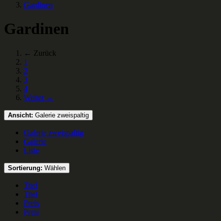
Gardinen
Gardinen
← Zurück
1
2
3
4
Weiter →
Ansicht:
Galerie zweispaltig
Galerie zweispaltig
Galerie
Liste
Sortierung:
Wählen
Titel
Titel
Preis
Preis