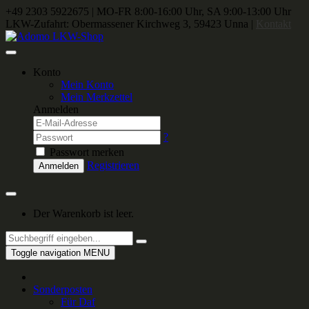
+49 2303 5922675
|
MO-FR 8:00-16:00 Uhr, SA 9:00-13:00 Uhr
LKW-Zufahrt: Obermassener Kirchweg 3, 59423 Unna |
Kontakt
Konto
Mein Konto
Mein Merkzettel
Anmelden
?
Passwort merken
Registrieren
Anmelden
Der Warenkorb ist leer.
Toggle navigation
MENU
Sonderposten
Für Daf