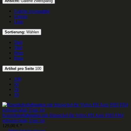
Ansicht:
Galerie zweispaltig
Galerie zweispaltig
Galerie
Liste
Sortierung:
Wählen
Titel
Titel
Preis
Preis
Artikel pro Seite
100
100
50
20
10
Kunstlederfußmatten mit Sitzsockel für Volvo FH Aero FH5 FH4
schwarz-glatt, Umr. rot
129,00 € *
Mehr Informationen