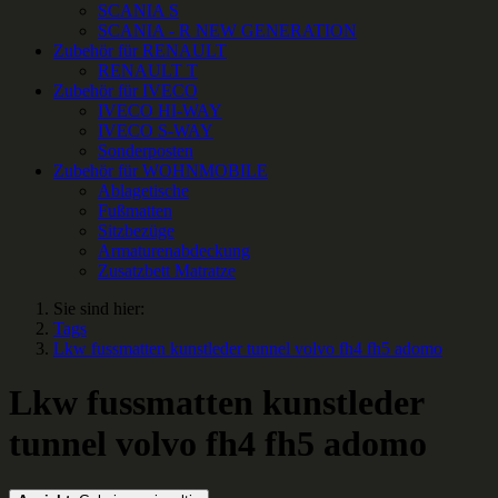
SCANIA S
SCANIA - R NEW GENERATION
Zubehör für RENAULT
RENAULT T
Zubehör für IVECO
IVECO HI-WAY
IVECO S-WAY
Sonderposten
Zubehör für WOHNMOBILE
Ablagetische
Fußmatten
Sitzbezüge
Armaturenabdeckung
Zusatzbett Matratze
Sie sind hier:
Tags
Lkw fussmatten kunstleder tunnel volvo fh4 fh5 adomo
Lkw fussmatten kunstleder
tunnel volvo fh4 fh5 adomo