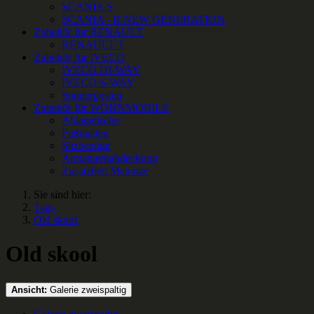
SCANIA S
SCANIA - R NEW GENERATION
Zubehör für RENAULT
RENAULT T
Zubehör für IVECO
IVECO HI-WAY
IVECO S-WAY
Sonderposten
Zubehör für WOHNMOBILE
Ablagetische
Fußmatten
Sitzbezüge
Armaturenabdeckung
Zusatzbett Matratze
Sie sind hier:
Tags
Old skool
Old skool
Ansicht:
Galerie zweispaltig