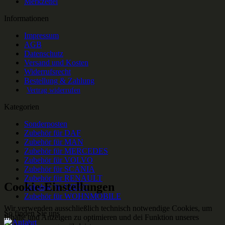
Merkzettel
Informationen
Impressum
AGB
Datenschutz
Versand und Kosten
Widerrufsrecht
Bestellung & Zahlung
Vertrag widerrufen
Kategorien
Sonderposten
Zubehör für DAF
Zubehör für MAN
Zubehör für MERCEDES
Zubehör für VOLVO
Zubehör für SCANIA
Zubehör für RENAULT
Cookie-Einstellungen
Zubehör für IVECO
Zubehör für WOHNMOBILE
Wir verwenden ausschließlich technisch notwendige Cookies, um
So finden Sie uns
Inhalte und Anzeigen zu optimieren und dei Funktion unseres