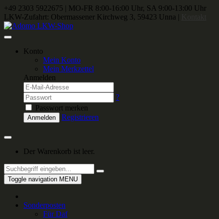
+49 2303 5922675
|
MO-FR 8:00-16:00 Uhr, SA 9:00-13:00 Uhr
LKW-Zufahrt: Obermassener Kirchweg 3, 59423 Unna |
Kontakt
Konto
Mein Konto
Mein Merkzettel
Anmelden
?
Passwort merken
Registrieren
Anmelden
Der Warenkorb ist leer.
Toggle navigation
MENU
Sonderposten
Für Daf