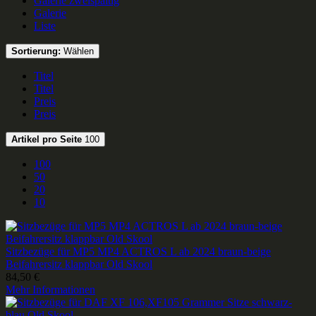
Galerie zweispaltig
Galerie
Liste
Sortierung:
Wählen
Titel
Titel
Preis
Preis
Artikel pro Seite
100
100
50
20
10
Sitzbezüge für MP5 MP4 ACTROS L ab 2024 braun-beige
Beifahrersitz klappbar Old Skool
84,50 €
Mehr Informationen