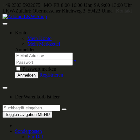
+49 2303 5922675
|
MO-FR 8:00-16:00 Uhr, SA 9:00-13:00 Uhr
LKW-Zufahrt: Obermassener Kirchweg 3, 59423 Unna |
Kontakt
Konto
Mein Konto
Mein Merkzettel
Anmelden
?
Passwort merken
Registrieren
Anmelden
Der Warenkorb ist leer.
Toggle navigation
MENU
Sonderposten
Für Daf