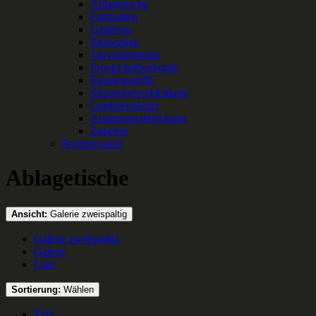
Ablagetische
Fußmatten
Gardinen
Sitzbezüge
Türverkleidung
Frontscheibenborde
Einstiegsgriffe
Sitzsockelverkleidung
Gardinengleiter
Armaturenabdeckung
Zubehör
Sonderposten
Ablagetische
Ansicht:
Galerie zweispaltig
Galerie zweispaltig
Galerie
Liste
Sortierung:
Wählen
Titel